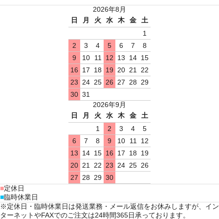
2026年8月
日
月
火
水
木
金
土
1
2
3
4
5
6
7
8
9
10
11
12
13
14
15
16
17
18
19
20
21
22
23
24
25
26
27
28
29
30
31
2026年9月
日
月
火
水
木
金
土
1
2
3
4
5
6
7
8
9
10
11
12
13
14
15
16
17
18
19
20
21
22
23
24
25
26
27
28
29
30
■
定休日
■
臨時休業日
※定休日・臨時休業日は発送業務・メール返信をお休みしますが、イン
ターネットやFAXでのご注文は24時間365日承っております。