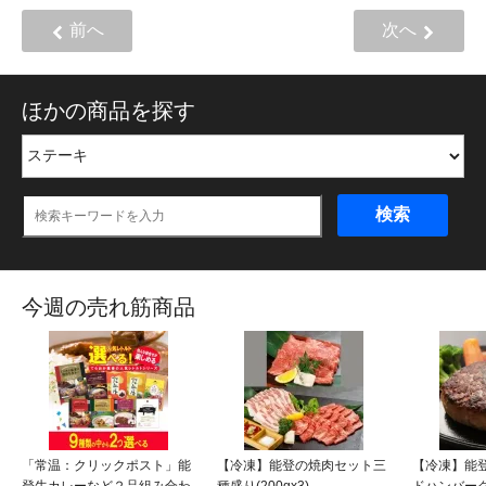
前へ
次へ
ほかの商品を探す
検索
今週の売れ筋商品
「常温：クリックポスト」能
【冷凍】能登の焼肉セット三
【冷凍】能登