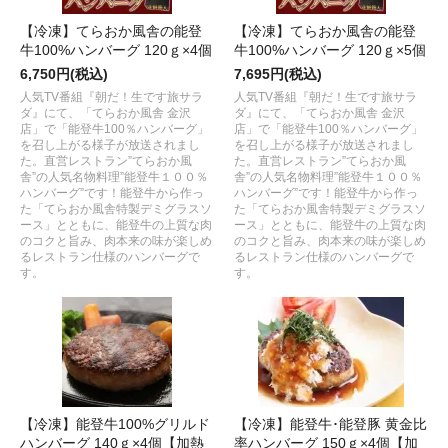
【冷凍】てらおか風舎の能登
【冷凍】てらおか風舎の能登
牛100%ハンバーグ 120ｇ×4個
牛100%ハンバーグ 120ｇ×5個
6,750円(税込)
7,695円(税込)
人気TV番組『朝だ！生です旅サラ
人気TV番組『朝だ！生です旅サラ
ダ』にて、「てらおか風舎 金沢
ダ』にて、「てらおか風舎 金沢
店」で「能登牛100％ハンバーグ」
店」で「能登牛100％ハンバーグ」
を召し上がる様子が放送されまし
を召し上がる様子が放送されまし
た。直営レストラン”てらおか風
た。直営レストラン”てらおか風
舎”の人気名物料理”能登牛１００％
舎”の人気名物料理”能登牛１００％
ハンバーグ”です！能登牛から作っ
ハンバーグ”です！能登牛から作っ
た「てらおか風舎特製デミグラスソ
た「てらおか風舎特製デミグラスソ
ース」とともに、能登牛の上質な肉
ース」とともに、能登牛の上質な肉
のコクと旨み、肉本来の味が楽しめ
のコクと旨み、肉本来の味が楽しめ
るレストラン仕様のハンバーグで
るレストラン仕様のハンバーグで
す。
す。
【冷凍】能登牛100%グリルド
【冷凍】能登牛･能登豚 黄金比
ハンバーグ 140ｇ×4個【加熱
率ハンバーグ 150ｇ×4個【加