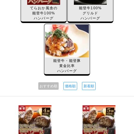
てらおか風舎の
能登牛100%
能登牛100%
グリルド
ハンバーグ
ハンバーグ
能登牛・能登豚
黄金比率
ハンバーグ
おすすめ順
価格順
新着順