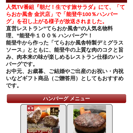
人気TV番組『朝だ！生です旅サラダ』にて、「て
らおか風舎 金沢店」で「能登牛100％ハンバー
グ」を召し上がる様子が放送されました。
直営レストラン”てらおか風舎”の人気名物料
理、”能登牛１００％ ハンバーグ”！
能登牛から作った「てらおか風舎特製デミグラス
ソース」とともに、能登牛の上質な肉のコクと旨
み、肉本来の味が楽しめるレストラン仕様のハン
バーグです。
お中元、お歳暮、ご結婚やご出産のお祝い・内祝
いなどギフト商品（ご贈答用）としてもおすすめ
です。
ハンバーグ メニュー