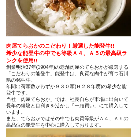
肉屋てらおかのこだわり！厳選した能登牛!!
希少な能登牛の中でも等級Ａ４、Ａ５の最高級ラ
ンクを使用!!
創業明治37年(1904年)の老舗肉屋のてらおかが厳選する
「こだわりの能登牛」能登牛は、良質な肉牛が育つ石川
県の銘柄牛。
年間出荷頭数がわずか９３０頭(Ｈ２８年度)の希少な能
登牛です。
当社「肉屋てらおか」では、社長自らが市場に出向いて
長年の経験と目利きを活かし「一頭買い」にて購入して
います。
また、てらおかではその中でも肉質等級がＡ４、Ａ５の
高品位の能登牛を中心に購入しております。