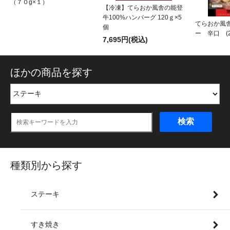
（７０g×１）
【冷凍】てらおか風舎の能登
牛100%ハンバーグ 120ｇ×5
てらおか風
個
ー 辛口 (2
7,695円(税込)
ほかの商品を探す
検索
種類別から探す
ステーキ
すき焼き